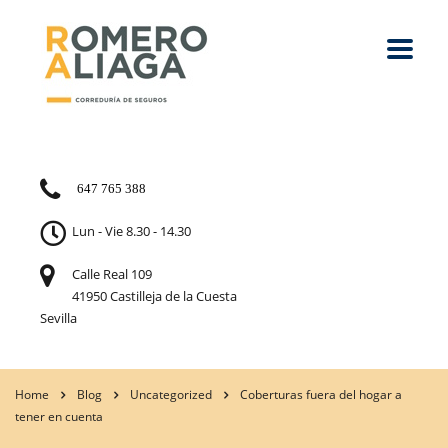
647 765 388
Lun - Vie 8.30 - 14.30
Calle Real 109
41950 Castilleja de la Cuesta
Sevilla
Home
Blog
Uncategorized
Coberturas fuera del hogar a
tener en cuenta