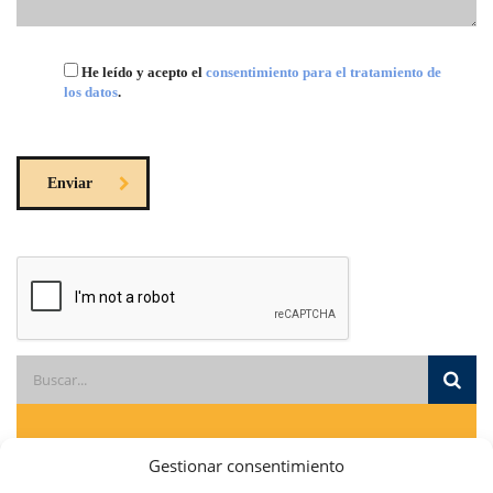
He leído y acepto el
consentimiento para el tratamiento de
los datos
.
Enviar
¿Necesitas ayuda?
Gestionar consentimiento
Contacte con nosotros en el tlf.
95 416 42 96
, por whatsapp