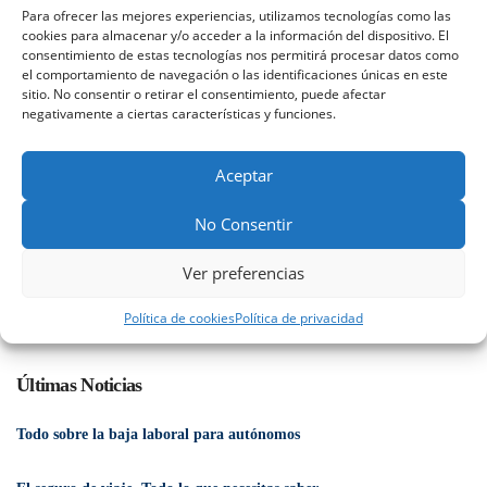
Para ofrecer las mejores experiencias, utilizamos tecnologías como las
en el
647 765 388
, a través del formulario online o visita
cookies para almacenar y/o acceder a la información del dispositivo. El
nuestra oficina en Calle Real 109, Castilleja de la Cuesta.
consentimiento de estas tecnologías nos permitirá procesar datos como
el comportamiento de navegación o las identificaciones únicas en este
Sevilla
sitio. No consentir o retirar el consentimiento, puede afectar
negativamente a ciertas características y funciones.
contactar
Aceptar
No Consentir
Descarga la ventajas de trabajar con nuestra
Ver preferencias
Correduría de Seguros
Política de cookies
Política de privacidad
Últimas Noticias
Todo sobre la baja laboral para autónomos