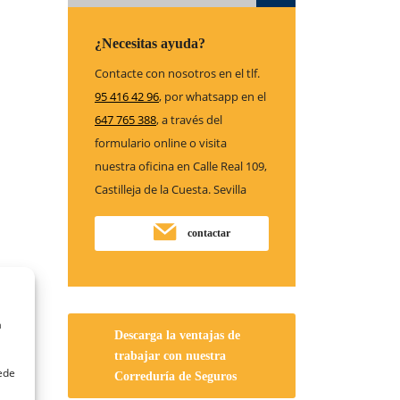
¿Necesitas ayuda?
Contacte con nosotros en el tlf.
95 416 42 96
, por whatsapp en el
647 765 388
, a través del
formulario online o visita
nuestra oficina en Calle Real 109,
Castilleja de la Cuesta. Sevilla
contactar
a
Descarga la ventajas de
trabajar con nuestra
uede
Correduría de Seguros