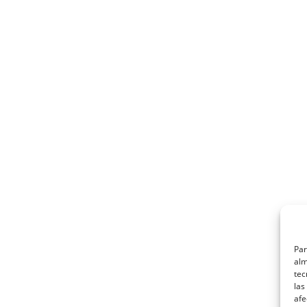
Par
alm
tec
las
afe