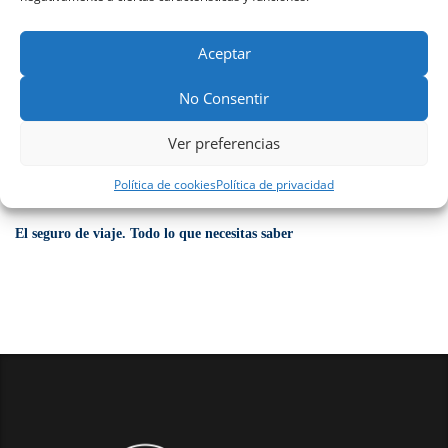
Descarga la ventajas de trabajar con nuestra
Correduría de Seguros
Aceptar
No Consentir
Últimas Noticias
Ver preferencias
Política de cookies
Política de privacidad
Todo sobre la baja laboral para autónomos
El seguro de viaje. Todo lo que necesitas saber